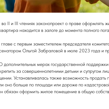
о II и III чтениях законопроект о праве оформлять ж
квартира находится в залоге до момента полного пог
о главе с первым заместителем председателя комитета
 сенатором Ольгой Забраловой в июле 2023 года и пр
"О дополнительных мерах государственной поддержки 
репить за совершеннолетними детьми и супругом лиц
щении. Устанавливалась также возможность продать 
ли оно больше по площади или дороже по кадастровой
н обязан оформить жилое помещение в общую собств