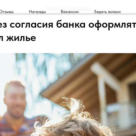
Html code will be here
Отзывы
Награды
Вакансии
Задать вопрос
з согласия банка оформлят
л жилье