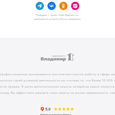
*Instagram — проект Meta Platforms Inc.,
деятельность которой в России запрещена.
 профессионализм доказывается многолетним опытом работы в сфере не
ультатом своей успешной деятельности мы считаем то, что более 10 000
логии продаж. В целях дополнительной защиты интересов наших клиенто
манду, Вы эффективно решаете свою задачу на рынке недвижимости, как 