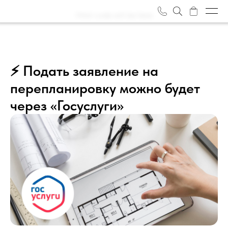
Html code will be here
Объекты
О нас
⚡ Подать заявление на
перепланировку можно будет
Журнал
через «Госуслуги»
Отзывы
Награды
Вакансии
Задать вопрос
Контакты