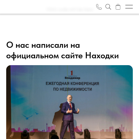
Html code will be here
Объекты
О нас
О нас написали на
официальном сайте Находки
Журнал
Отзывы
Награды
Вакансии
Задать вопрос
Контакты