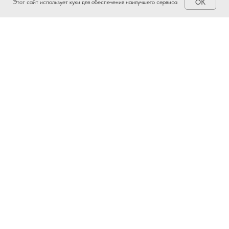
OK
Этот сайт использует куки для обеспечения наилучшего сервиса
Наши новости на других платформах:
*Instagram — проект Meta Platforms Inc.,
деятельность которой в России запрещена.
Мы крупнейшее агентство недвижимости в Находке. Наш
профессионализм доказывается многолетним опытом работы