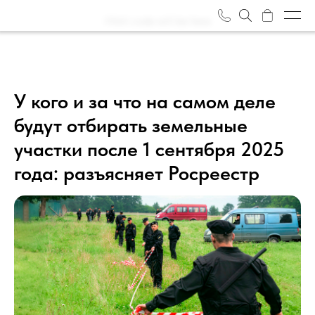
Html code will be here
Объекты
О нас
У кого и за что на самом деле
будут отбирать земельные
Журнал
участки после 1 сентября 2025
Отзывы
года: разъясняет Росреестр
Награды
Вакансии
Задать вопрос
Контакты