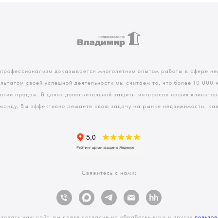
 профессионализм доказывается многолетним опытом работы в сфере не
ультатом своей успешной деятельности мы считаем то, что более 10 000
логии продаж. В целях дополнительной защиты интересов наших клиенто
манду, Вы эффективно решаете свою задачу на рынке недвижимости, как 
Свяжитесь с нами:
зовать наш сайт, вы даете согласие на обработку куки и других
пользов