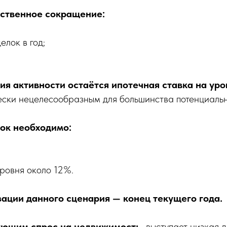
ственное сокращение:
лок в год;
я активности остаётся ипотечная ставка на уро
ески нецелесообразным для большинства потенциальн
ок необходимо:
ровня около 12%.
ации данного сценария — конец текущего года.
ующим спрос на недвижимость,
выступает низкая 