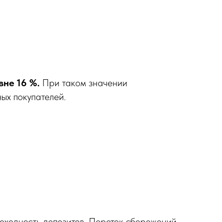
вне 16 %.
При таком значении
ых покупателей.
доходность депозитов. Переток сбережений