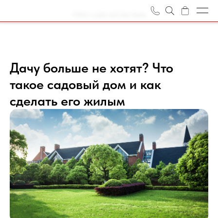
Html code will be here
Объекты
О нас
Дачу больше не хотят? Что
такое садовый дом и как
Журнал
сделать его жилым
Отзывы
Награды
Вакансии
Задать вопрос
Контакты