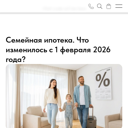
Html code will be here
Объекты
О нас
Семейная ипотека. Что
изменилось с 1 февраля 2026
Журнал
года?
Отзывы
Награды
Вакансии
Задать вопрос
Контакты