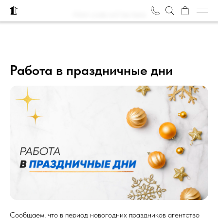
Html code will be here
Объекты
О нас
Работа в праздничные дни
Журнал
Отзывы
Награды
Вакансии
Задать вопрос
Контакты
Сообщаем, что в период новогодних праздников агентство