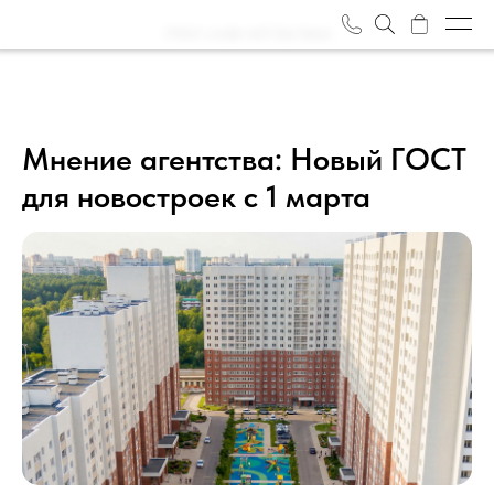
Html code will be here
Объекты
О нас
Мнение агентства: Новый ГОСТ
для новостроек с 1 марта
Журнал
Отзывы
Награды
Вакансии
Задать вопрос
Контакты